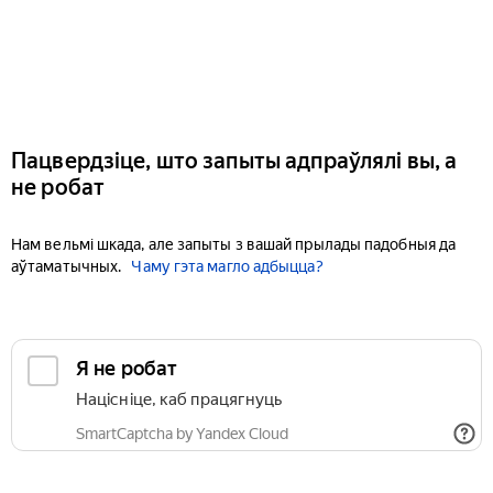
Пацвердзіце, што запыты адпраўлялі вы, а
не робат
Нам вельмі шкада, але запыты з вашай прылады падобныя да
аўтаматычных.
Чаму гэта магло адбыцца?
Я не робат
Націсніце, каб працягнуць
SmartCaptcha by Yandex Cloud