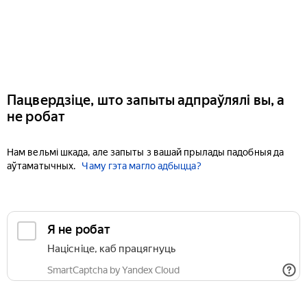
Пацвердзіце, што запыты адпраўлялі вы, а
не робат
Нам вельмі шкада, але запыты з вашай прылады падобныя да
аўтаматычных.
Чаму гэта магло адбыцца?
Я не робат
Націсніце, каб працягнуць
SmartCaptcha by Yandex Cloud