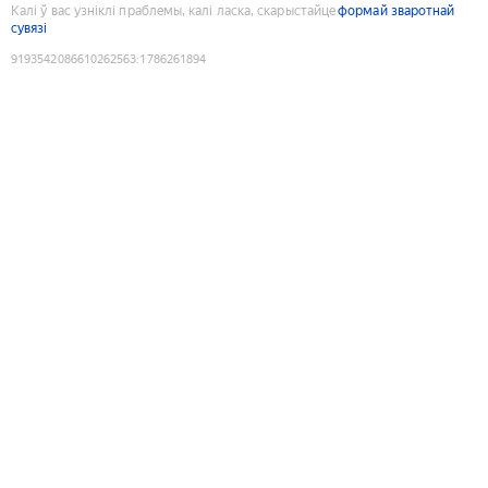
Калі ў вас узніклі праблемы, калі ласка, скарыстайце
формай зваротнай
сувязі
9193542086610262563
:
1786261894