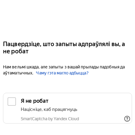
Пацвердзіце, што запыты адпраўлялі вы, а
не робат
Нам вельмі шкада, але запыты з вашай прылады падобныя да
аўтаматычных.
Чаму гэта магло адбыцца?
Я не робат
Націсніце, каб працягнуць
SmartCaptcha by Yandex Cloud