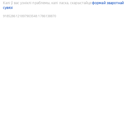
Калі ў вас узніклі праблемы, калі ласка, скарыстайце
формай зваротнай
сувязі
9185286121897903548
:
1786138870