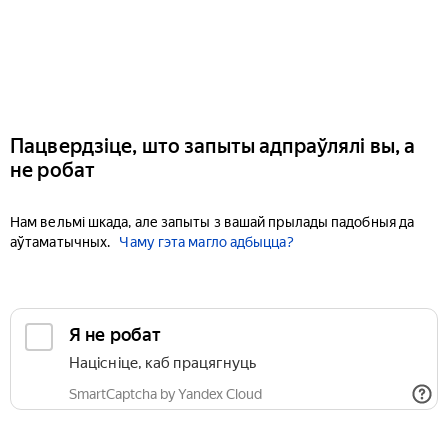
Пацвердзіце, што запыты адпраўлялі вы, а
не робат
Нам вельмі шкада, але запыты з вашай прылады падобныя да
аўтаматычных.
Чаму гэта магло адбыцца?
Я не робат
Націсніце, каб працягнуць
SmartCaptcha by Yandex Cloud