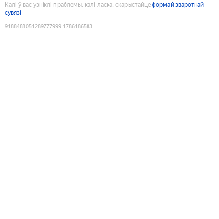
Калі ў вас узніклі праблемы, калі ласка, скарыстайце
формай зваротнай
сувязі
9188488051289777999
:
1786186583