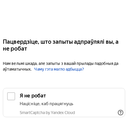
Пацвердзіце, што запыты адпраўлялі вы, а
не робат
Нам вельмі шкада, але запыты з вашай прылады падобныя да
аўтаматычных.
Чаму гэта магло адбыцца?
Я не робат
Націсніце, каб працягнуць
SmartCaptcha by Yandex Cloud