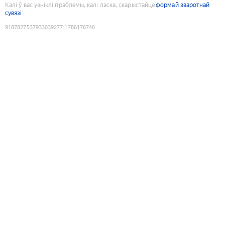
Калі ў вас узніклі праблемы, калі ласка, скарыстайце
формай зваротнай
сувязі
9187827537933039277
:
1786176740