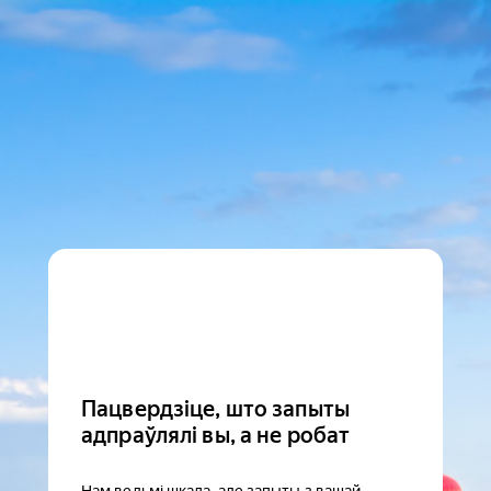
Пацвердзіце, што запыты
адпраўлялі вы, а не робат