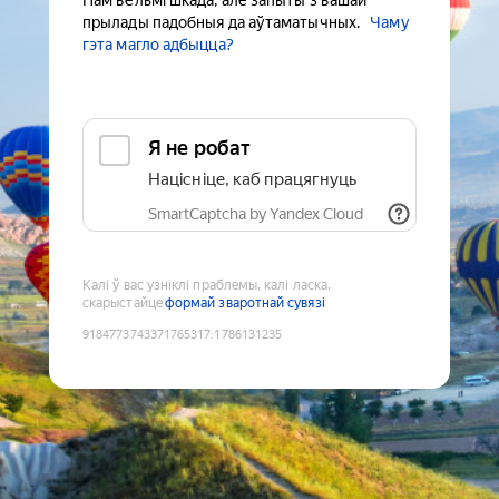
Нам вельмі шкада, але запыты з вашай
прылады падобныя да аўтаматычных.
Чаму
гэта магло адбыцца?
Я не робат
Націсніце, каб працягнуць
SmartCaptcha by Yandex Cloud
Калі ў вас узніклі праблемы, калі ласка,
скарыстайце
формай зваротнай сувязі
9184773743371765317
:
1786131235