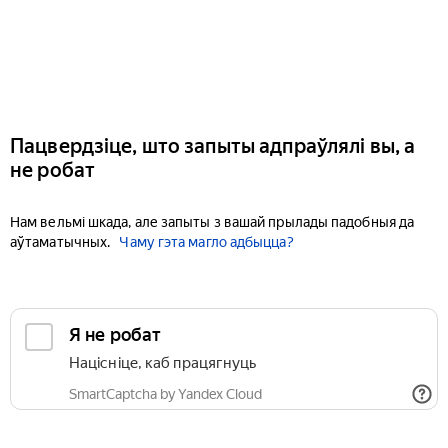
Пацвердзіце, што запыты адпраўлялі вы, а
не робат
Нам вельмі шкада, але запыты з вашай прылады падобныя да
аўтаматычных.
Чаму гэта магло адбыцца?
Я не робат
Націсніце, каб працягнуць
SmartCaptcha by Yandex Cloud