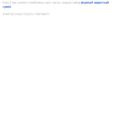
Калі ў вас узніклі праблемы, калі ласка, скарыстайце
формай зваротнай
сувязі
9189125214521155274
:
1786196077