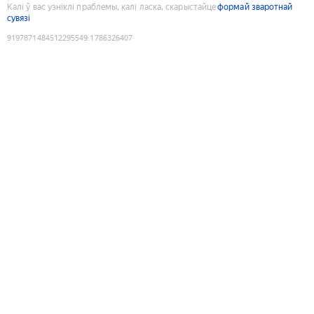
Калі ў вас узніклі праблемы, калі ласка, скарыстайце
формай зваротнай
сувязі
9197871484512295549
:
1786326407