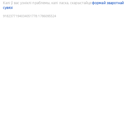
Калі ў вас узніклі праблемы, калі ласка, скарыстайце
формай зваротнай
сувязі
9182377194034051778
:
1786095524