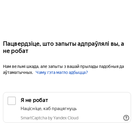
Пацвердзіце, што запыты адпраўлялі вы, а
не робат
Нам вельмі шкада, але запыты з вашай прылады падобныя да
аўтаматычных.
Чаму гэта магло адбыцца?
Я не робат
Націсніце, каб працягнуць
SmartCaptcha by Yandex Cloud