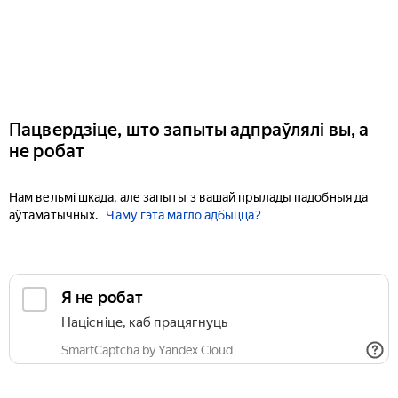
Пацвердзіце, што запыты адпраўлялі вы, а
не робат
Нам вельмі шкада, але запыты з вашай прылады падобныя да
аўтаматычных.
Чаму гэта магло адбыцца?
Я не робат
Націсніце, каб працягнуць
SmartCaptcha by Yandex Cloud