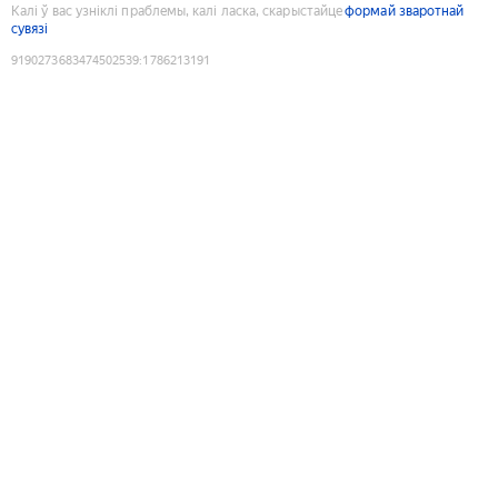
Калі ў вас узніклі праблемы, калі ласка, скарыстайце
формай зваротнай
сувязі
9190273683474502539
:
1786213191