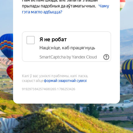
Нам вельмі шкада, але запыты з вашай
прылады падобныя да аўтаматычных.
Чаму
гэта магло адбыцца?
Я не робат
Націсніце, каб працягнуць
SmartCaptcha by Yandex Cloud
Калі ў вас узніклі праблемы, калі ласка,
скарыстайце
формай зваротнай сувязі
9192973842574680265
:
1786253426