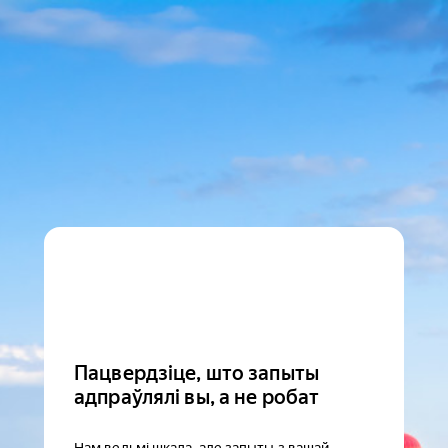
Пацвердзіце, што запыты
адпраўлялі вы, а не робат