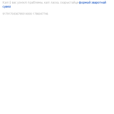
Калі ў вас узніклі праблемы, калі ласка, скарыстайце
формай зваротнай
сувязі
9179170836799314000
:
1786047746