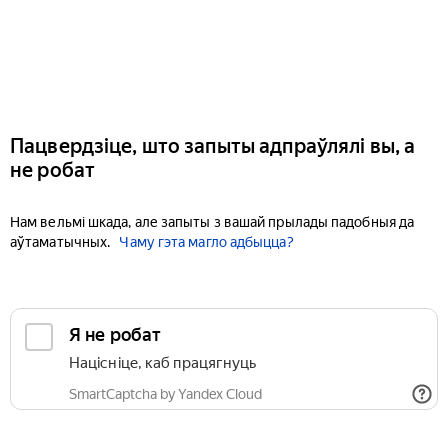
Пацвердзіце, што запыты адпраўлялі вы, а
не робат
Нам вельмі шкада, але запыты з вашай прылады падобныя да
аўтаматычных.
Чаму гэта магло адбыцца?
Я не робат
Націсніце, каб працягнуць
SmartCaptcha by Yandex Cloud