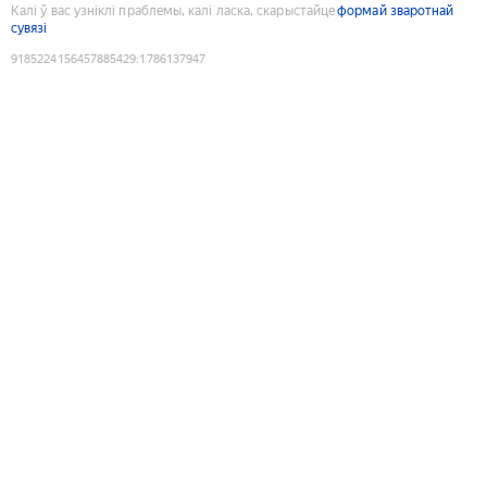
Калі ў вас узніклі праблемы, калі ласка, скарыстайце
формай зваротнай
сувязі
9185224156457885429
:
1786137947