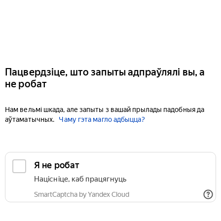
Пацвердзіце, што запыты адпраўлялі вы, а
не робат
Нам вельмі шкада, але запыты з вашай прылады падобныя да
аўтаматычных.
Чаму гэта магло адбыцца?
Я не робат
Націсніце, каб працягнуць
SmartCaptcha by Yandex Cloud