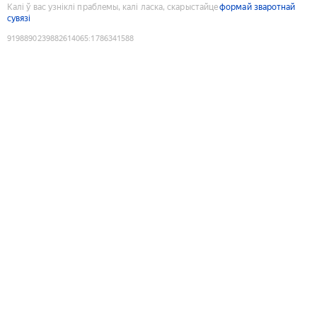
Калі ў вас узніклі праблемы, калі ласка, скарыстайце
формай зваротнай
сувязі
9198890239882614065
:
1786341588