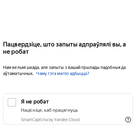
Пацвердзіце, што запыты адпраўлялі вы, а
не робат
Нам вельмі шкада, але запыты з вашай прылады падобныя да
аўтаматычных.
Чаму гэта магло адбыцца?
Я не робат
Націсніце, каб працягнуць
SmartCaptcha by Yandex Cloud