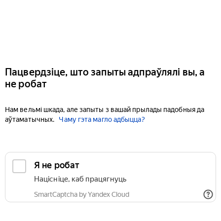
Пацвердзіце, што запыты адпраўлялі вы, а
не робат
Нам вельмі шкада, але запыты з вашай прылады падобныя да
аўтаматычных.
Чаму гэта магло адбыцца?
Я не робат
Націсніце, каб працягнуць
SmartCaptcha by Yandex Cloud