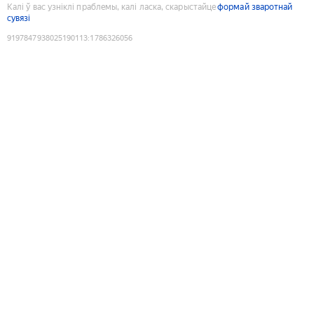
Калі ў вас узніклі праблемы, калі ласка, скарыстайце
формай зваротнай
сувязі
9197847938025190113
:
1786326056