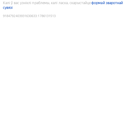
Калі ў вас узніклі праблемы, калі ласка, скарыстайце
формай зваротнай
сувязі
9184792403931630633
:
1786131513