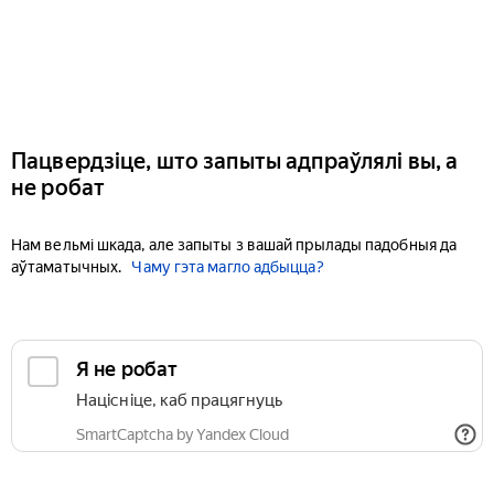
Пацвердзіце, што запыты адпраўлялі вы, а
не робат
Нам вельмі шкада, але запыты з вашай прылады падобныя да
аўтаматычных.
Чаму гэта магло адбыцца?
Я не робат
Націсніце, каб працягнуць
SmartCaptcha by Yandex Cloud