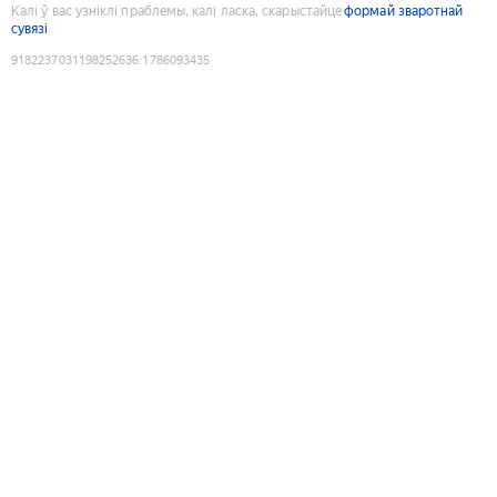
Калі ў вас узніклі праблемы, калі ласка, скарыстайце
формай зваротнай
сувязі
9182237031198252636
:
1786093435