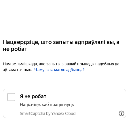
Пацвердзіце, што запыты адпраўлялі вы, а
не робат
Нам вельмі шкада, але запыты з вашай прылады падобныя да
аўтаматычных.
Чаму гэта магло адбыцца?
Я не робат
Націсніце, каб працягнуць
SmartCaptcha by Yandex Cloud