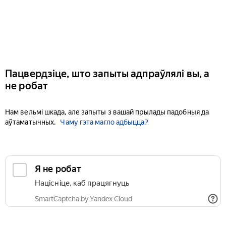
Пацвердзіце, што запыты адпраўлялі вы, а
не робат
Нам вельмі шкада, але запыты з вашай прылады падобныя да
аўтаматычных.
Чаму гэта магло адбыцца?
Я не робат
Націсніце, каб працягнуць
SmartCaptcha by Yandex Cloud