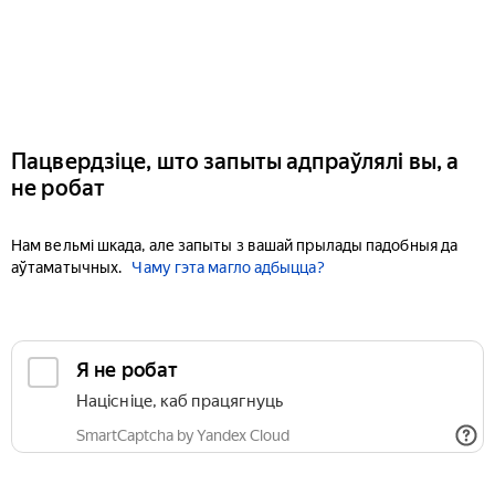
Пацвердзіце, што запыты адпраўлялі вы, а
не робат
Нам вельмі шкада, але запыты з вашай прылады падобныя да
аўтаматычных.
Чаму гэта магло адбыцца?
Я не робат
Націсніце, каб працягнуць
SmartCaptcha by Yandex Cloud