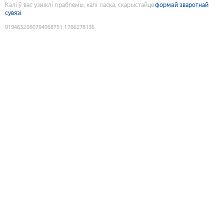
Калі ў вас узніклі праблемы, калі ласка, скарыстайце
формай зваротнай
сувязі
9194632060794068751
:
1786278136