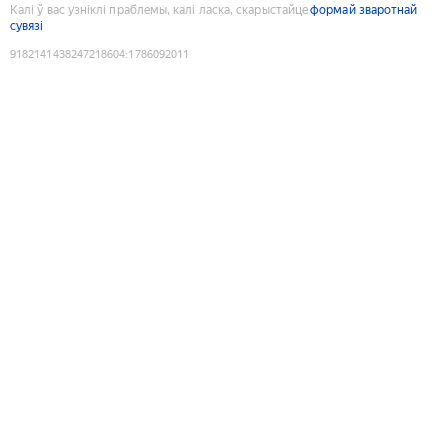
Калі ў вас узніклі праблемы, калі ласка, скарыстайце
формай зваротнай
сувязі
9182141438247218604
:
1786092011