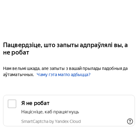
Пацвердзіце, што запыты адпраўлялі вы, а
не робат
Нам вельмі шкада, але запыты з вашай прылады падобныя да
аўтаматычных.
Чаму гэта магло адбыцца?
Я не робат
Націсніце, каб працягнуць
SmartCaptcha by Yandex Cloud