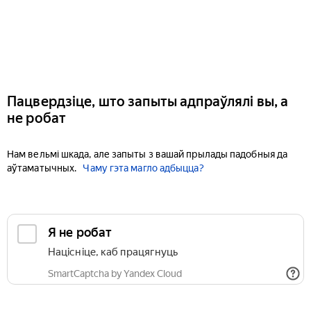
Пацвердзіце, што запыты адпраўлялі вы, а
не робат
Нам вельмі шкада, але запыты з вашай прылады падобныя да
аўтаматычных.
Чаму гэта магло адбыцца?
Я не робат
Націсніце, каб працягнуць
SmartCaptcha by Yandex Cloud