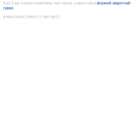
Калі ў вас узніклі праблемы, калі ласка, скарыстайце
формай зваротнай
сувязі
9188010938472396312
:
1786179473