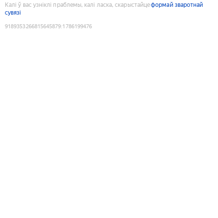
Калі ў вас узніклі праблемы, калі ласка, скарыстайце
формай зваротнай
сувязі
9189353266815645879
:
1786199476