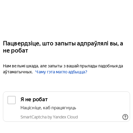
Пацвердзіце, што запыты адпраўлялі вы, а
не робат
Нам вельмі шкада, але запыты з вашай прылады падобныя да
аўтаматычных.
Чаму гэта магло адбыцца?
Я не робат
Націсніце, каб працягнуць
SmartCaptcha by Yandex Cloud