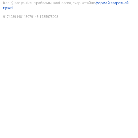
Калі ў вас узніклі праблемы, калі ласка, скарыстайце
формай зваротнай
сувязі
9174289148115079145
:
1785975003