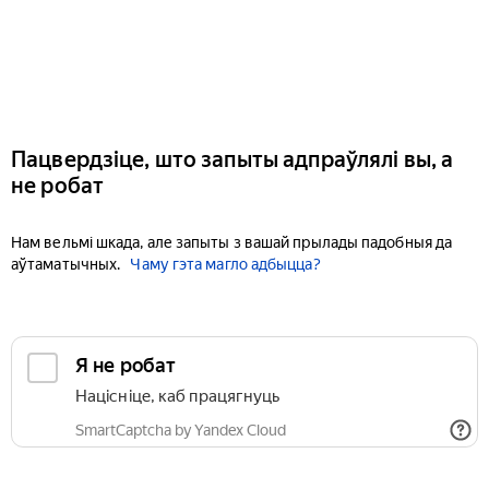
Пацвердзіце, што запыты адпраўлялі вы, а
не робат
Нам вельмі шкада, але запыты з вашай прылады падобныя да
аўтаматычных.
Чаму гэта магло адбыцца?
Я не робат
Націсніце, каб працягнуць
SmartCaptcha by Yandex Cloud