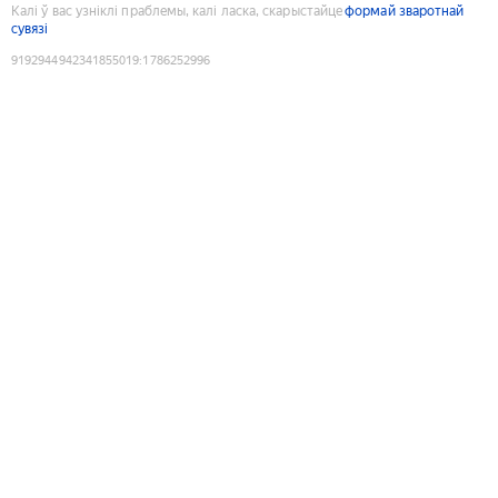
Калі ў вас узніклі праблемы, калі ласка, скарыстайце
формай зваротнай
сувязі
9192944942341855019
:
1786252996