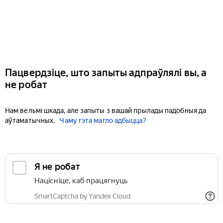
Пацвердзіце, што запыты адпраўлялі вы, а
не робат
Нам вельмі шкада, але запыты з вашай прылады падобныя да
аўтаматычных.
Чаму гэта магло адбыцца?
Я не робат
Націсніце, каб працягнуць
SmartCaptcha by Yandex Cloud