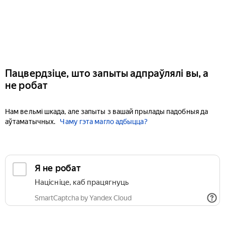
Пацвердзіце, што запыты адпраўлялі вы, а
не робат
Нам вельмі шкада, але запыты з вашай прылады падобныя да
аўтаматычных.
Чаму гэта магло адбыцца?
Я не робат
Націсніце, каб працягнуць
SmartCaptcha by Yandex Cloud