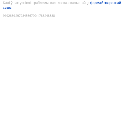
Калі ў вас узніклі праблемы, калі ласка, скарыстайце
формай зваротнай
сувязі
9192669297984566799
:
1786248888