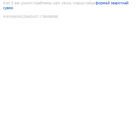
Калі ў вас узніклі праблемы, калі ласка, скарыстайце
формай зваротнай
сувязі
9181939045226405437
:
1786088995