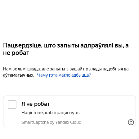
Пацвердзіце, што запыты адпраўлялі вы, а
не робат
Нам вельмі шкада, але запыты з вашай прылады падобныя да
аўтаматычных.
Чаму гэта магло адбыцца?
Я не робат
Націсніце, каб працягнуць
SmartCaptcha by Yandex Cloud