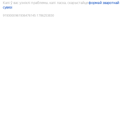
Калі ў вас узніклі праблемы, калі ласка, скарыстайце
формай зваротнай
сувязі
9193000961936476145
:
1786253830