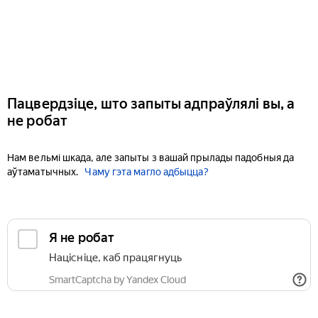
Пацвердзіце, што запыты адпраўлялі вы, а
не робат
Нам вельмі шкада, але запыты з вашай прылады падобныя да
аўтаматычных.
Чаму гэта магло адбыцца?
Я не робат
Націсніце, каб працягнуць
SmartCaptcha by Yandex Cloud