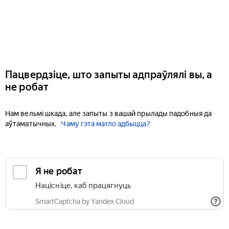
Пацвердзіце, што запыты адпраўлялі вы, а
не робат
Нам вельмі шкада, але запыты з вашай прылады падобныя да
аўтаматычных.
Чаму гэта магло адбыцца?
Я не робат
Націсніце, каб працягнуць
SmartCaptcha by Yandex Cloud