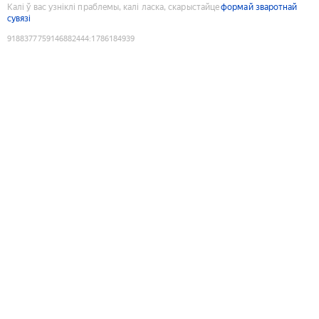
Калі ў вас узніклі праблемы, калі ласка, скарыстайце
формай зваротнай
сувязі
9188377759146882444
:
1786184939