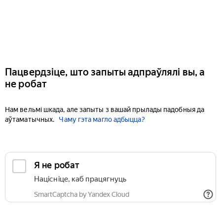
Пацвердзіце, што запыты адпраўлялі вы, а
не робат
Нам вельмі шкада, але запыты з вашай прылады падобныя да
аўтаматычных.
Чаму гэта магло адбыцца?
Я не робат
Націсніце, каб працягнуць
SmartCaptcha by Yandex Cloud