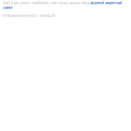
Калі ў вас узніклі праблемы, калі ласка, скарыстайце
формай зваротнай
сувязі
9178669501575521587
:
1786040275