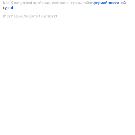
Калі ў вас узніклі праблемы, калі ласка, скарыстайце
формай зваротнай
сувязі
9189315537675408610
:
1786198913