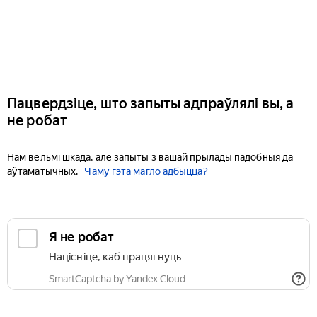
Пацвердзіце, што запыты адпраўлялі вы, а
не робат
Нам вельмі шкада, але запыты з вашай прылады падобныя да
аўтаматычных.
Чаму гэта магло адбыцца?
Я не робат
Націсніце, каб працягнуць
SmartCaptcha by Yandex Cloud