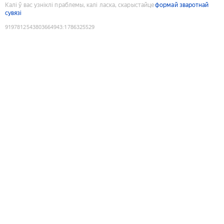
Калі ў вас узніклі праблемы, калі ласка, скарыстайце
формай зваротнай
сувязі
9197812543803664943
:
1786325529