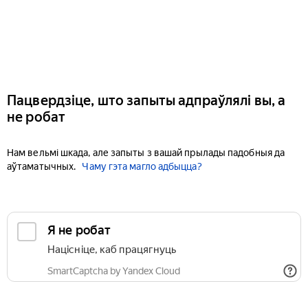
Пацвердзіце, што запыты адпраўлялі вы, а
не робат
Нам вельмі шкада, але запыты з вашай прылады падобныя да
аўтаматычных.
Чаму гэта магло адбыцца?
Я не робат
Націсніце, каб працягнуць
SmartCaptcha by Yandex Cloud