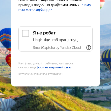
Нам вельмі шкада, але запыты з вашай
прылады падобныя да аўтаматычных.
Чаму
гэта магло адбыцца?
Я не робат
Націсніце, каб працягнуць
SmartCaptcha by Yandex Cloud
Калі ў вас узніклі праблемы, калі ласка,
скарыстайце
формай зваротнай сувязі
9173909184235481504
:
1785969341