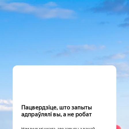
Пацвердзіце, што запыты
адпраўлялі вы, а не робат