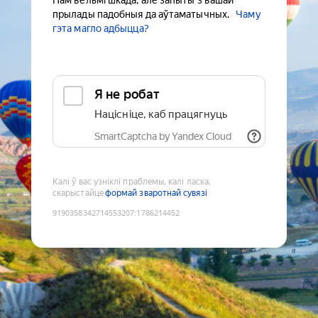
Нам вельмі шкада, але запыты з вашай
прылады падобныя да аўтаматычных.
Чаму
гэта магло адбыцца?
Я не робат
Націсніце, каб працягнуць
SmartCaptcha by Yandex Cloud
Калі ў вас узніклі праблемы, калі ласка,
скарыстайце
формай зваротнай сувязі
9190358342714553207
:
1786214452