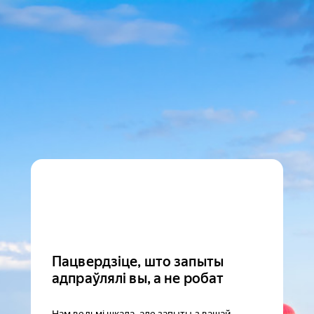
Пацвердзіце, што запыты
адпраўлялі вы, а не робат