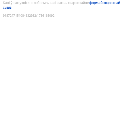
Калі ў вас узніклі праблемы, калі ласка, скарыстайце
формай зваротнай
сувязі
9187247151084632932
:
1786168092