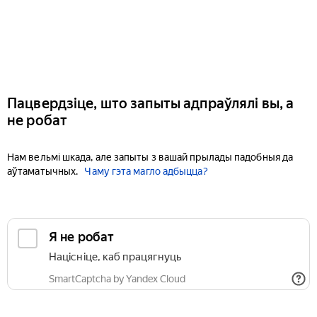
Пацвердзіце, што запыты адпраўлялі вы, а
не робат
Нам вельмі шкада, але запыты з вашай прылады падобныя да
аўтаматычных.
Чаму гэта магло адбыцца?
Я не робат
Націсніце, каб працягнуць
SmartCaptcha by Yandex Cloud