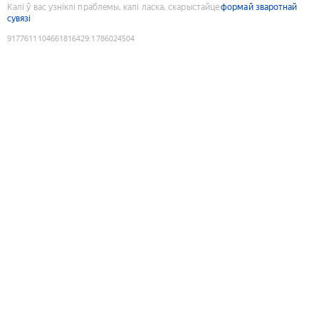
Калі ў вас узніклі праблемы, калі ласка, скарыстайце
формай зваротнай
сувязі
9177611104661816429
:
1786024504