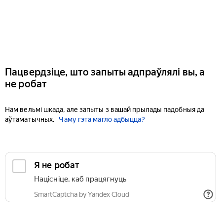
Пацвердзіце, што запыты адпраўлялі вы, а
не робат
Нам вельмі шкада, але запыты з вашай прылады падобныя да
аўтаматычных.
Чаму гэта магло адбыцца?
Я не робат
Націсніце, каб працягнуць
SmartCaptcha by Yandex Cloud