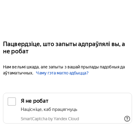
Пацвердзіце, што запыты адпраўлялі вы, а
не робат
Нам вельмі шкада, але запыты з вашай прылады падобныя да
аўтаматычных.
Чаму гэта магло адбыцца?
Я не робат
Націсніце, каб працягнуць
SmartCaptcha by Yandex Cloud