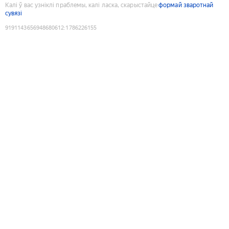
Калі ў вас узніклі праблемы, калі ласка, скарыстайце
формай зваротнай
сувязі
9191143656948680612
:
1786226155