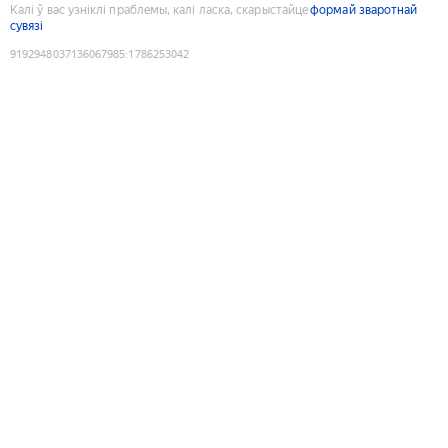
Калі ў вас узніклі праблемы, калі ласка, скарыстайце
формай зваротнай
сувязі
9192948037136067985
:
1786253042