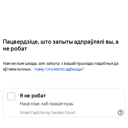
Пацвердзіце, што запыты адпраўлялі вы, а
не робат
Нам вельмі шкада, але запыты з вашай прылады падобныя да
аўтаматычных.
Чаму гэта магло адбыцца?
Я не робат
Націсніце, каб працягнуць
SmartCaptcha by Yandex Cloud