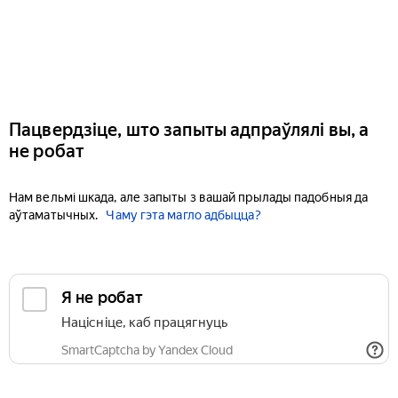
Пацвердзіце, што запыты адпраўлялі вы, а
не робат
Нам вельмі шкада, але запыты з вашай прылады падобныя да
аўтаматычных.
Чаму гэта магло адбыцца?
Я не робат
Націсніце, каб працягнуць
SmartCaptcha by Yandex Cloud