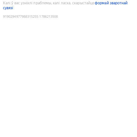
Калі ў вас узніклі праблемы, калі ласка, скарыстайце
формай зваротнай
сувязі
9190294977988315255
:
1786213508