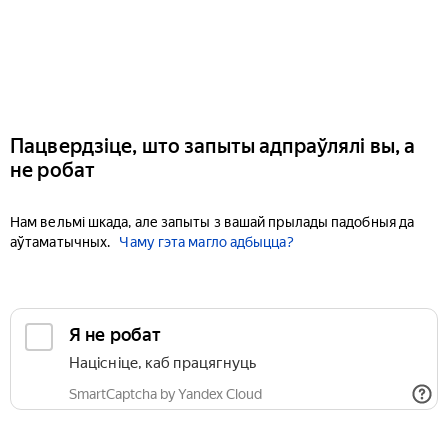
Пацвердзіце, што запыты адпраўлялі вы, а
не робат
Нам вельмі шкада, але запыты з вашай прылады падобныя да
аўтаматычных.
Чаму гэта магло адбыцца?
Я не робат
Націсніце, каб працягнуць
SmartCaptcha by Yandex Cloud