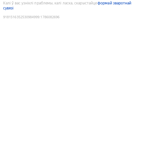
Калі ў вас узніклі праблемы, калі ласка, скарыстайце
формай зваротнай
сувязі
9181516352530984999
:
1786082696