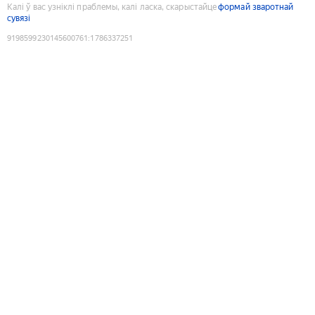
Калі ў вас узніклі праблемы, калі ласка, скарыстайце
формай зваротнай
сувязі
9198599230145600761
:
1786337251