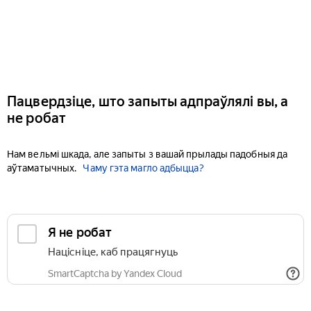
Пацвердзіце, што запыты адпраўлялі вы, а
не робат
Нам вельмі шкада, але запыты з вашай прылады падобныя да
аўтаматычных.
Чаму гэта магло адбыцца?
Я не робат
Націсніце, каб працягнуць
SmartCaptcha by Yandex Cloud