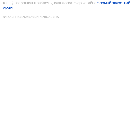
Калі ў вас узніклі праблемы, калі ласка, скарыстайце
формай зваротнай
сувязі
9192934808769827831
:
1786252845