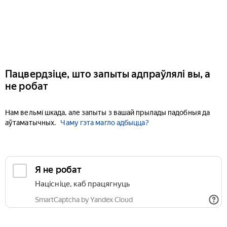
Пацвердзіце, што запыты адпраўлялі вы, а
не робат
Нам вельмі шкада, але запыты з вашай прылады падобныя да
аўтаматычных.
Чаму гэта магло адбыцца?
Я не робат
Націсніце, каб працягнуць
SmartCaptcha by Yandex Cloud