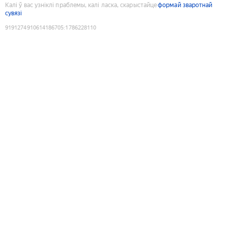
Калі ў вас узніклі праблемы, калі ласка, скарыстайце
формай зваротнай
сувязі
9191274910614186705
:
1786228110