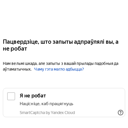
Пацвердзіце, што запыты адпраўлялі вы, а
не робат
Нам вельмі шкада, але запыты з вашай прылады падобныя да
аўтаматычных.
Чаму гэта магло адбыцца?
Я не робат
Націсніце, каб працягнуць
SmartCaptcha by Yandex Cloud