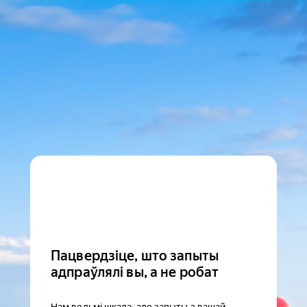
Пацвердзіце, што запыты
адпраўлялі вы, а не робат