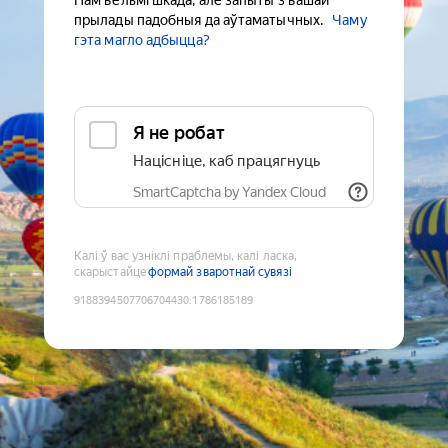
Нам вельмі шкада, але запыты з вашай
прылады падобныя да аўтаматычных.
Чаму
гэта магло адбыцца?
Я не робат
Націсніце, каб працягнуць
SmartCaptcha by Yandex Cloud
Калі ў вас узніклі праблемы, калі ласка,
скарыстайце
формай зваротнай сувязі
9188394507706704430
:
1786185189