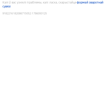
Калі ў вас узніклі праблемы, калі ласка, скарыстайце
формай зваротнай
сувязі
9182216182086715052
:
1786093125