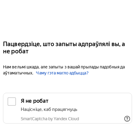
Пацвердзіце, што запыты адпраўлялі вы, а
не робат
Нам вельмі шкада, але запыты з вашай прылады падобныя да
аўтаматычных.
Чаму гэта магло адбыцца?
Я не робат
Націсніце, каб працягнуць
SmartCaptcha by Yandex Cloud