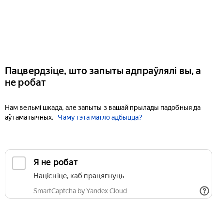
Пацвердзіце, што запыты адпраўлялі вы, а
не робат
Нам вельмі шкада, але запыты з вашай прылады падобныя да
аўтаматычных.
Чаму гэта магло адбыцца?
Я не робат
Націсніце, каб працягнуць
SmartCaptcha by Yandex Cloud