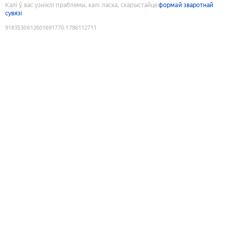
Калі ў вас узніклі праблемы, калі ласка, скарыстайце
формай зваротнай
сувязі
9183530612601691770
:
1786112711