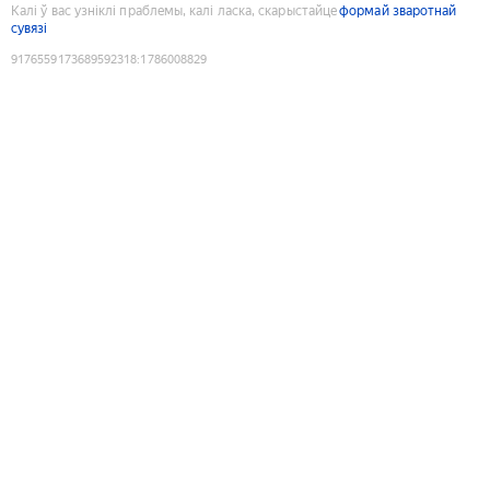
Калі ў вас узніклі праблемы, калі ласка, скарыстайце
формай зваротнай
сувязі
9176559173689592318
:
1786008829