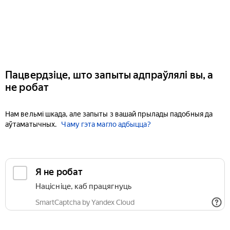
Пацвердзіце, што запыты адпраўлялі вы, а
не робат
Нам вельмі шкада, але запыты з вашай прылады падобныя да
аўтаматычных.
Чаму гэта магло адбыцца?
Я не робат
Націсніце, каб працягнуць
SmartCaptcha by Yandex Cloud