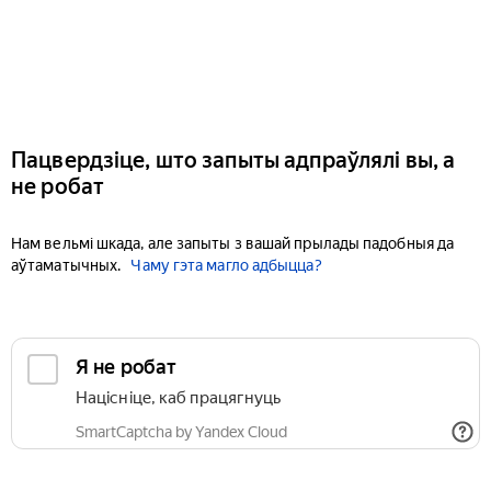
Пацвердзіце, што запыты адпраўлялі вы, а
не робат
Нам вельмі шкада, але запыты з вашай прылады падобныя да
аўтаматычных.
Чаму гэта магло адбыцца?
Я не робат
Націсніце, каб працягнуць
SmartCaptcha by Yandex Cloud