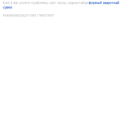
Калі ў вас узніклі праблемы, калі ласка, скарыстайце
формай зваротнай
сувязі
9180905665292311390
:
1786073597