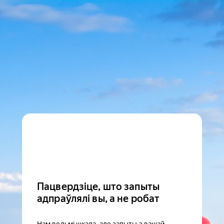
Пацвердзіце, што запыты
адпраўлялі вы, а не робат