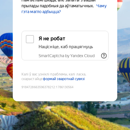
Нам вельмі шкада, але запыты з вашай
прылады падобныя да аўтаматычных.
Чаму
гэта магло адбыцца?
Я не робат
Націсніце, каб працягнуць
SmartCaptcha by Yandex Cloud
Калі ў вас узніклі праблемы, калі ласка,
скарыстайце
формай зваротнай сувязі
9184728663596378212
:
1786130564