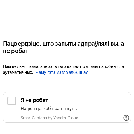
Пацвердзіце, што запыты адпраўлялі вы, а
не робат
Нам вельмі шкада, але запыты з вашай прылады падобныя да
аўтаматычных.
Чаму гэта магло адбыцца?
Я не робат
Націсніце, каб працягнуць
SmartCaptcha by Yandex Cloud