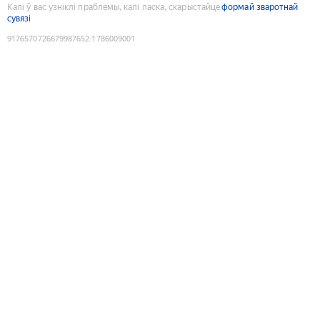
Калі ў вас узніклі праблемы, калі ласка, скарыстайце
формай зваротнай
сувязі
9176570726679987652
:
1786009001