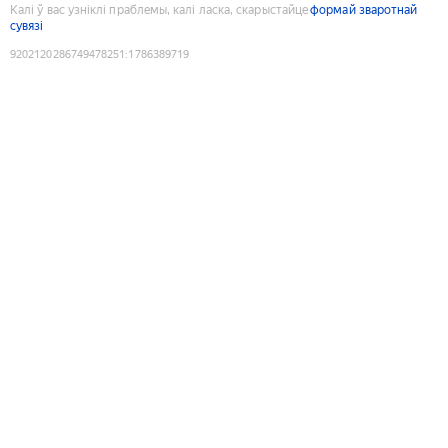
Калі ў вас узніклі праблемы, калі ласка, скарыстайце
формай зваротнай
сувязі
9202120286749478251
:
1786389719