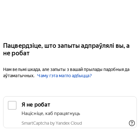
Пацвердзіце, што запыты адпраўлялі вы, а
не робат
Нам вельмі шкада, але запыты з вашай прылады падобныя да
аўтаматычных.
Чаму гэта магло адбыцца?
Я не робат
Націсніце, каб працягнуць
SmartCaptcha by Yandex Cloud